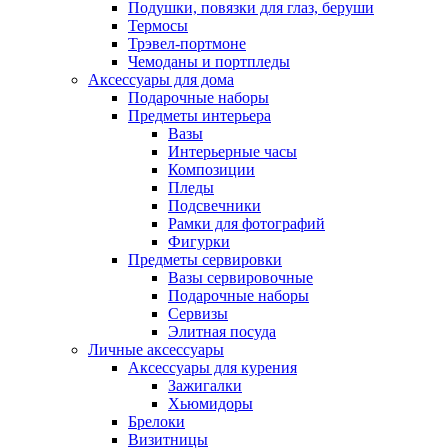
Подушки, повязки для глаз, беруши
Термосы
Трэвел-портмоне
Чемоданы и портпледы
Аксессуары для дома
Подарочные наборы
Предметы интерьера
Вазы
Интерьерные часы
Композиции
Пледы
Подсвечники
Рамки для фотографий
Фигурки
Предметы сервировки
Вазы сервировочные
Подарочные наборы
Сервизы
Элитная посуда
Личные аксессуары
Аксессуары для курения
Зажигалки
Хьюмидоры
Брелоки
Визитницы