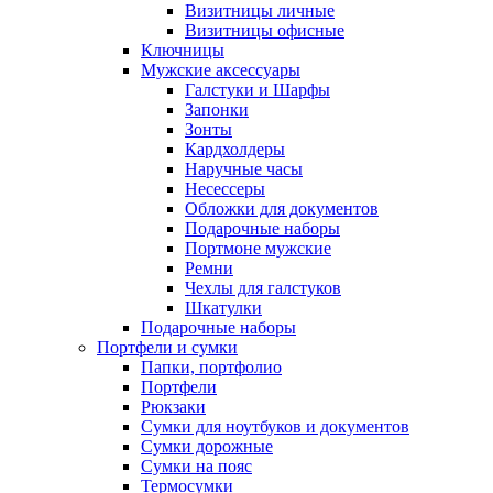
Визитницы личные
Визитницы офисные
Ключницы
Мужские аксессуары
Галстуки и Шарфы
Запонки
Зонты
Кардхолдеры
Наручные часы
Несессеры
Обложки для документов
Подарочные наборы
Портмоне мужские
Ремни
Чехлы для галстуков
Шкатулки
Подарочные наборы
Портфели и сумки
Папки, портфолио
Портфели
Рюкзаки
Сумки для ноутбуков и документов
Сумки дорожные
Сумки на пояс
Термосумки