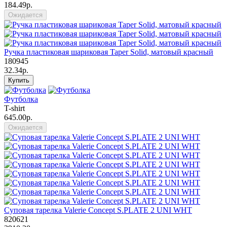
184.49р.
Ожидается
Ручка пластиковая шариковая Taper Solid, матовый красный
180945
32.34р.
Купить
Футболка
T-shirt
645.00р.
Ожидается
Суповая тарелка Valerie Concept S.PLATE 2 UNI WHT
820621