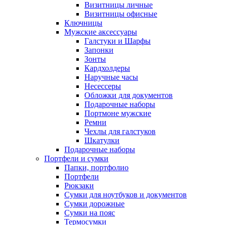
Визитницы личные
Визитницы офисные
Ключницы
Мужские аксессуары
Галстуки и Шарфы
Запонки
Зонты
Кардхолдеры
Наручные часы
Несессеры
Обложки для документов
Подарочные наборы
Портмоне мужские
Ремни
Чехлы для галстуков
Шкатулки
Подарочные наборы
Портфели и сумки
Папки, портфолио
Портфели
Рюкзаки
Сумки для ноутбуков и документов
Сумки дорожные
Сумки на пояс
Термосумки