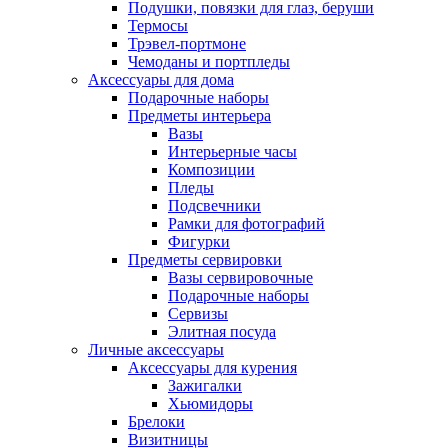
Подушки, повязки для глаз, беруши
Термосы
Трэвел-портмоне
Чемоданы и портпледы
Аксессуары для дома
Подарочные наборы
Предметы интерьера
Вазы
Интерьерные часы
Композиции
Пледы
Подсвечники
Рамки для фотографий
Фигурки
Предметы сервировки
Вазы сервировочные
Подарочные наборы
Сервизы
Элитная посуда
Личные аксессуары
Аксессуары для курения
Зажигалки
Хьюмидоры
Брелоки
Визитницы