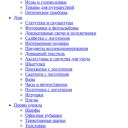
Игры и головоломки
Товары для путешествий
Оптические приборы
Дом
Статуэтки и скульптуры
Фоторамки и фотоальбомы
Декоративные свечи и подсвечники
Салфетки с логотипом
Интерьерные подарки
Предметы коллекционирования
Домашний текстиль
Аксессуары и средства для ухода
Шкатулки
Прихватки с логотипом
Скатерти с логотипом
Вазы
Часы и метеостанции
Полотенца с логотипом
Игрушки
Пледы
Промо одежда
Шарфы
Офисные рубашки
Трикотажные шапки
Толстовки