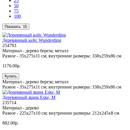
25
50
75
100
Показать:
15
Деревянный кейс Wunderding
254793
Материал -
дерево береза; металл
Разное -
35х275х11 см; внутренние размеры: 338х259х86 см
1176.00р.
Купить
Материал -
дерево береза; металл
Разное -
35х275х11 см; внутренние размеры: 338х259х86 см
Деревянный ящик Eske, M
235714
Материал -
дерево
Разное -
225x27x10 см; внутренние размеры: 212x245x8 см
882.00р.