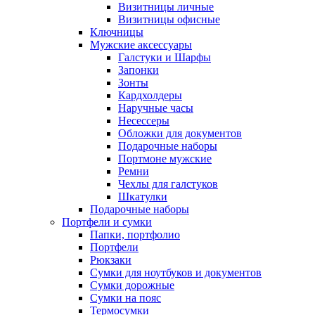
Визитницы личные
Визитницы офисные
Ключницы
Мужские аксессуары
Галстуки и Шарфы
Запонки
Зонты
Кардхолдеры
Наручные часы
Несессеры
Обложки для документов
Подарочные наборы
Портмоне мужские
Ремни
Чехлы для галстуков
Шкатулки
Подарочные наборы
Портфели и сумки
Папки, портфолио
Портфели
Рюкзаки
Сумки для ноутбуков и документов
Сумки дорожные
Сумки на пояс
Термосумки