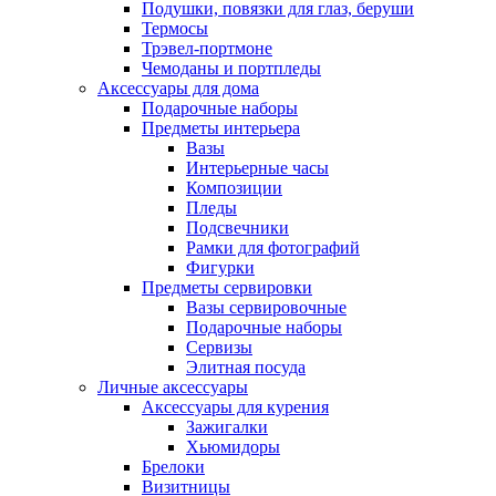
Подушки, повязки для глаз, беруши
Термосы
Трэвел-портмоне
Чемоданы и портпледы
Аксессуары для дома
Подарочные наборы
Предметы интерьера
Вазы
Интерьерные часы
Композиции
Пледы
Подсвечники
Рамки для фотографий
Фигурки
Предметы сервировки
Вазы сервировочные
Подарочные наборы
Сервизы
Элитная посуда
Личные аксессуары
Аксессуары для курения
Зажигалки
Хьюмидоры
Брелоки
Визитницы