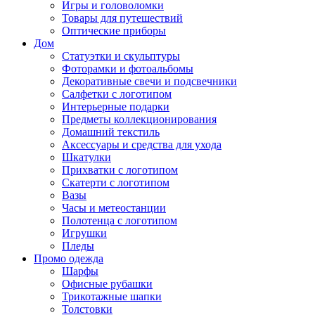
Игры и головоломки
Товары для путешествий
Оптические приборы
Дом
Статуэтки и скульптуры
Фоторамки и фотоальбомы
Декоративные свечи и подсвечники
Салфетки с логотипом
Интерьерные подарки
Предметы коллекционирования
Домашний текстиль
Аксессуары и средства для ухода
Шкатулки
Прихватки с логотипом
Скатерти с логотипом
Вазы
Часы и метеостанции
Полотенца с логотипом
Игрушки
Пледы
Промо одежда
Шарфы
Офисные рубашки
Трикотажные шапки
Толстовки