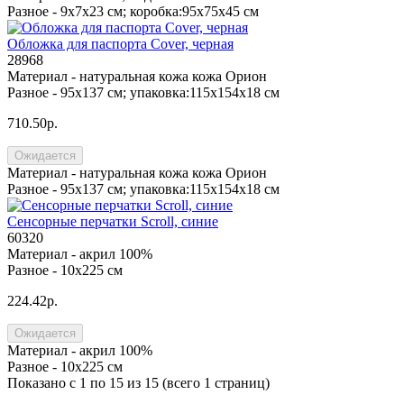
Разное -
9х7х23 см; коробка:95x75x45 см
Обложка для паспорта Cover, черная
28968
Материал -
натуральная кожа кожа Орион
Разное -
95x137 см; упаковка:115х154х18 см
710.50р.
Ожидается
Материал -
натуральная кожа кожа Орион
Разное -
95x137 см; упаковка:115х154х18 см
Сенсорные перчатки Scroll, синие
60320
Материал -
акрил 100%
Разное -
10х225 см
224.42р.
Ожидается
Материал -
акрил 100%
Разное -
10х225 см
Показано с 1 по 15 из 15 (всего 1 страниц)