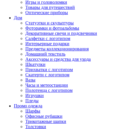
Игры и головоломки
Товары для путешествий
Оптические приборы
Дом
Статуэтки и скульптуры
Фоторамки и фотоальбомы
Декоративные свечи и подсвечники
Салфетки с логотипом
Интерьерные подарки
Предметы коллекционирования
Домашний текстиль
Аксессуары и средства для ухода
Шкатулки
Прихватки с логотипом
Скатерти с логотипом
Вазы
Часы и метеостанции
Полотенца с логотипом
Игрушки
Пледы
Промо одежда
Шарфы
Офисные рубашки
Трикотажные шапки
Толстовки