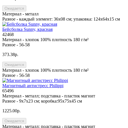
Ожидается
Материал -
металл
Разное -
каждый элемент: 36х08 см; упаковка: 124x64x15 см
Бейсболка Sunny, красная
42468
Материал -
хлопок 100% плотность 180 г/м²
Разное -
56-58
373.38р.
Ожидается
Материал -
хлопок 100% плотность 180 г/м²
Разное -
56-58
Магнитный антистресс Philippi
65496
Материал -
металл; подставка - пластик магнит
Разное -
9х7х23 см; коробка:95x75x45 см
1225.00р.
Ожидается
Материал -
металл; подставка - пластик магнит