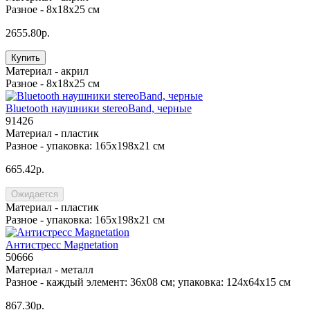
Разное -
8х18х25 см
2655.80р.
Купить
Материал -
акрил
Разное -
8х18х25 см
Bluetooth наушники stereoBand, черные
91426
Материал -
пластик
Разное -
упаковка: 165х198х21 см
665.42р.
Ожидается
Материал -
пластик
Разное -
упаковка: 165х198х21 см
Антистресс Magnetation
50666
Материал -
металл
Разное -
каждый элемент: 36х08 см; упаковка: 124x64x15 см
867.30р.