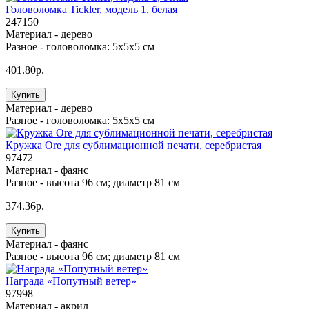
Головоломка Tickler, модель 1, белая
247150
Материал -
дерево
Разное -
головоломка: 5х5х5 см
401.80р.
Купить
Материал -
дерево
Разное -
головоломка: 5х5х5 см
Кружка Ore для сублимационной печати, серебристая
97472
Материал -
фаянс
Разное -
высота 96 см; диаметр 81 см
374.36р.
Купить
Материал -
фаянс
Разное -
высота 96 см; диаметр 81 см
Награда «Попутный ветер»
97998
Материал -
акрил