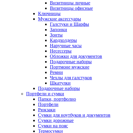
Визитницы личные
Визитницы офисные
Ключницы
Мужские аксессуары
Галстуки и Шарфы
Запонки
Зонты
Кардхолдеры
Наручные часы
Несессеры
Обложки для документов
Подарочные наборы
Портмоне мужские
Ремни
Чехлы для галстуков
Шкатулки
Подарочные наборы
Портфели и сумки
Папки, портфолио
Портфели
Рюкзаки
Сумки для ноутбуков и документов
Сумки дорожные
Сумки на пояс
Термосумки