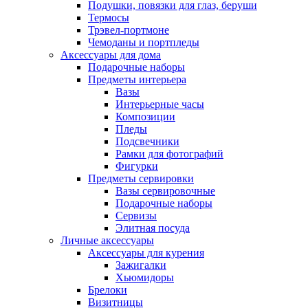
Подушки, повязки для глаз, беруши
Термосы
Трэвел-портмоне
Чемоданы и портпледы
Аксессуары для дома
Подарочные наборы
Предметы интерьера
Вазы
Интерьерные часы
Композиции
Пледы
Подсвечники
Рамки для фотографий
Фигурки
Предметы сервировки
Вазы сервировочные
Подарочные наборы
Сервизы
Элитная посуда
Личные аксессуары
Аксессуары для курения
Зажигалки
Хьюмидоры
Брелоки
Визитницы