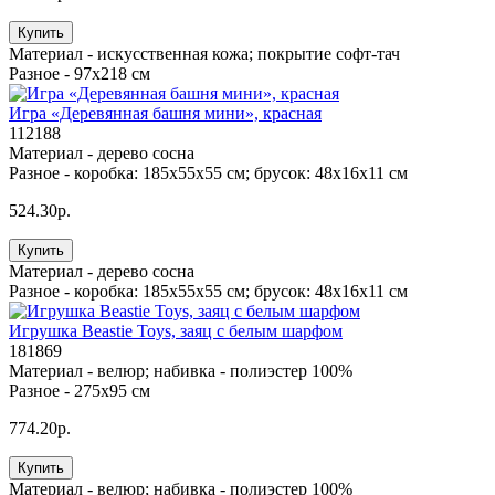
Купить
Материал -
искусственная кожа; покрытие софт-тач
Разное -
97х218 см
Игра «Деревянная башня мини», красная
112188
Материал -
дерево сосна
Разное -
коробка: 185x55x55 см; брусок: 48х16х11 см
524.30р.
Купить
Материал -
дерево сосна
Разное -
коробка: 185x55x55 см; брусок: 48х16х11 см
Игрушка Beastie Toys, заяц с белым шарфом
181869
Материал -
велюр; набивка - полиэстер 100%
Разное -
275х95 см
774.20р.
Купить
Материал -
велюр; набивка - полиэстер 100%