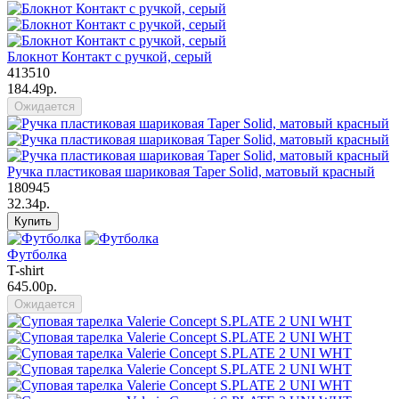
Блокнот Контакт с ручкой, серый
413510
184.49р.
Ожидается
Ручка пластиковая шариковая Taper Solid, матовый красный
180945
32.34р.
Купить
Футболка
T-shirt
645.00р.
Ожидается