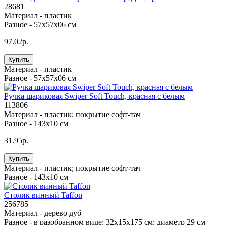
28681
Материал -
пластик
Разное -
57х57х06 см
97.02р.
Купить
Материал -
пластик
Разное -
57х57х06 см
Ручка шариковая Swiper Soft Touch, красная с белым
113806
Материал -
пластик; покрытие софт-тач
Разное -
143x10 см
31.95р.
Купить
Материал -
пластик; покрытие софт-тач
Разное -
143x10 см
Столик винный Taffon
256785
Материал -
дерево дуб
Разное -
в разобранном виде: 32х15х175 см; диаметр 29 см