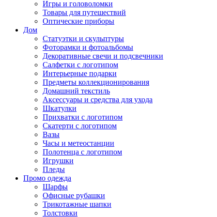
Игры и головоломки
Товары для путешествий
Оптические приборы
Дом
Статуэтки и скульптуры
Фоторамки и фотоальбомы
Декоративные свечи и подсвечники
Салфетки с логотипом
Интерьерные подарки
Предметы коллекционирования
Домашний текстиль
Аксессуары и средства для ухода
Шкатулки
Прихватки с логотипом
Скатерти с логотипом
Вазы
Часы и метеостанции
Полотенца с логотипом
Игрушки
Пледы
Промо одежда
Шарфы
Офисные рубашки
Трикотажные шапки
Толстовки