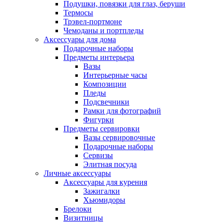
Подушки, повязки для глаз, беруши
Термосы
Трэвел-портмоне
Чемоданы и портпледы
Аксессуары для дома
Подарочные наборы
Предметы интерьера
Вазы
Интерьерные часы
Композиции
Пледы
Подсвечники
Рамки для фотографий
Фигурки
Предметы сервировки
Вазы сервировочные
Подарочные наборы
Сервизы
Элитная посуда
Личные аксессуары
Аксессуары для курения
Зажигалки
Хьюмидоры
Брелоки
Визитницы