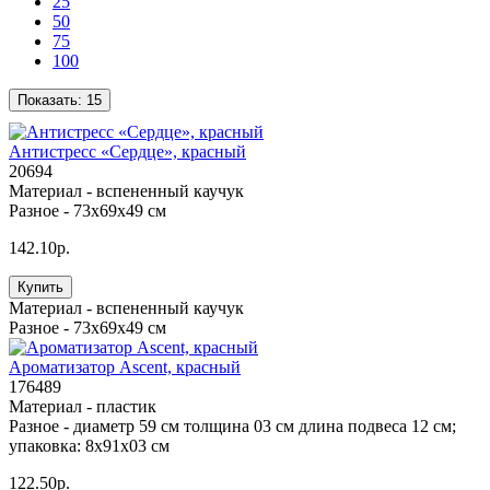
25
50
75
100
Показать:
15
Антистресс «Сердце», красный
20694
Материал -
вспененный каучук
Разное -
73х69х49 см
142.10р.
Купить
Материал -
вспененный каучук
Разное -
73х69х49 см
Ароматизатор Ascent, красный
176489
Материал -
пластик
Разное -
диаметр 59 см толщина 03 см длина подвеса 12 см;
упаковка: 8x91x03 см
122.50р.