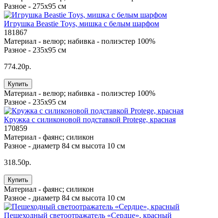
Разное -
275х95 см
Игрушка Beastie Toys, мишка с белым шарфом
181867
Материал -
велюр; набивка - полиэстер 100%
Разное -
235х95 см
774.20р.
Купить
Материал -
велюр; набивка - полиэстер 100%
Разное -
235х95 см
Кружка с силиконовой подставкой Protege, красная
170859
Материал -
фаянс; силикон
Разное -
диаметр 84 см высота 10 см
318.50р.
Купить
Материал -
фаянс; силикон
Разное -
диаметр 84 см высота 10 см
Пешеходный светоотражатель «Сердце», красный