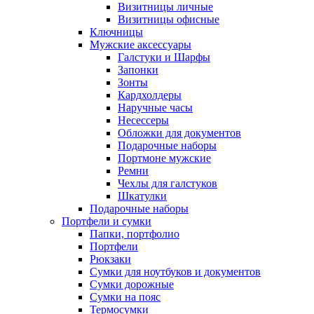
Визитницы личные
Визитницы офисные
Ключницы
Мужские аксессуары
Галстуки и Шарфы
Запонки
Зонты
Кардхолдеры
Наручные часы
Несессеры
Обложки для документов
Подарочные наборы
Портмоне мужские
Ремни
Чехлы для галстуков
Шкатулки
Подарочные наборы
Портфели и сумки
Папки, портфолио
Портфели
Рюкзаки
Сумки для ноутбуков и документов
Сумки дорожные
Сумки на пояс
Термосумки