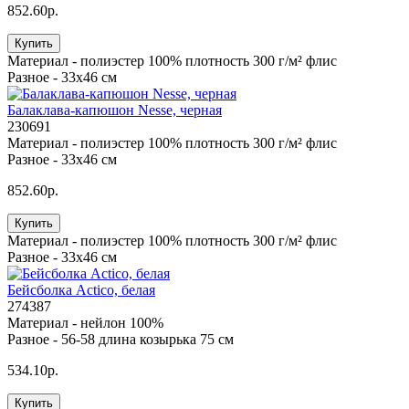
852.60р.
Купить
Материал -
полиэстер 100% плотность 300 г/м² флис
Разное -
33х46 см
Балаклава-капюшон Nesse, черная
230691
Материал -
полиэстер 100% плотность 300 г/м² флис
Разное -
33х46 см
852.60р.
Купить
Материал -
полиэстер 100% плотность 300 г/м² флис
Разное -
33х46 см
Бейсболка Actico, белая
274387
Материал -
нейлон 100%
Разное -
56-58 длина козырька 75 см
534.10р.
Купить