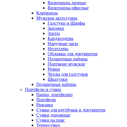
Визитницы личные
Визитницы офисные
Ключницы
Мужские аксессуары
Галстуки и Шарфы
Запонки
Зонты
Кардхолдеры
Наручные часы
Несессеры
Обложки для документов
Подарочные наборы
Портмоне мужские
Ремни
Чехлы для галстуков
Шкатулки
Подарочные наборы
Портфели и сумки
Папки, портфолио
Портфели
Рюкзаки
Сумки для ноутбуков и документов
Сумки дорожные
Сумки на пояс
Термосумки