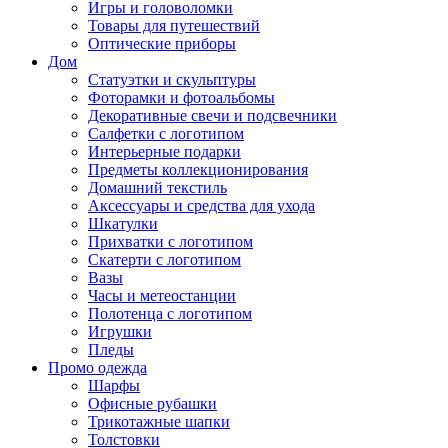
Игры и головоломки
Товары для путешествий
Оптические приборы
Дом
Статуэтки и скульптуры
Фоторамки и фотоальбомы
Декоративные свечи и подсвечники
Салфетки с логотипом
Интерьерные подарки
Предметы коллекционирования
Домашний текстиль
Аксессуары и средства для ухода
Шкатулки
Прихватки с логотипом
Скатерти с логотипом
Вазы
Часы и метеостанции
Полотенца с логотипом
Игрушки
Пледы
Промо одежда
Шарфы
Офисные рубашки
Трикотажные шапки
Толстовки