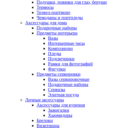
Подушки, повязки для глаз, беруши
Термосы
Трэвел-портмоне
Чемоданы и портпледы
Аксессуары для дома
Подарочные наборы
Предметы интерьера
Вазы
Интерьерные часы
Композиции
Пледы
Подсвечники
Рамки для фотографий
Фигурки
Предметы сервировки
Вазы сервировочные
Подарочные наборы
Сервизы
Элитная посуда
Личные аксессуары
Аксессуары для курения
Зажигалки
Хьюмидоры
Брелоки
Визитницы