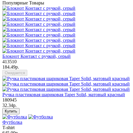
Популярные Товары
Блокнот Контакт с ручкой, серый
413510
184.49р.
Ожидается
Ручка пластиковая шариковая Taper Solid, матовый красный
180945
32.34р.
Купить
Футболка
T-shirt
645.00р.