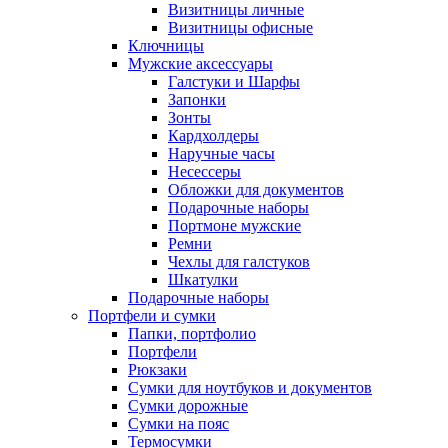
Визитницы личные
Визитницы офисные
Ключницы
Мужские аксессуары
Галстуки и Шарфы
Запонки
Зонты
Кардхолдеры
Наручные часы
Несессеры
Обложки для документов
Подарочные наборы
Портмоне мужские
Ремни
Чехлы для галстуков
Шкатулки
Подарочные наборы
Портфели и сумки
Папки, портфолио
Портфели
Рюкзаки
Сумки для ноутбуков и документов
Сумки дорожные
Сумки на пояс
Термосумки