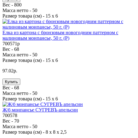
Вес -
800
Масса нетто -
50
Размер товара (см) -
15 х 6
Елка из картона с бронзовым новогодним паттерном с
малиновым монпансье, 50 г. (Р)
700571p
Вес -
68
Масса нетто -
50
Размер товара (см) -
15 х 6
97.02р.
Купить
Вес -
68
Масса нетто -
50
Размер товара (см) -
15 х 6
Ж/б монпансье СУГРЕВЪ апельсин
700578
Вес -
70
Масса нетто -
50
Размер товара (см) -
8 х 8 х 2,5