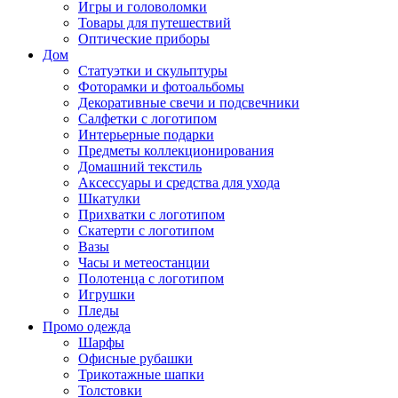
Игры и головоломки
Товары для путешествий
Оптические приборы
Дом
Статуэтки и скульптуры
Фоторамки и фотоальбомы
Декоративные свечи и подсвечники
Салфетки с логотипом
Интерьерные подарки
Предметы коллекционирования
Домашний текстиль
Аксессуары и средства для ухода
Шкатулки
Прихватки с логотипом
Скатерти с логотипом
Вазы
Часы и метеостанции
Полотенца с логотипом
Игрушки
Пледы
Промо одежда
Шарфы
Офисные рубашки
Трикотажные шапки
Толстовки