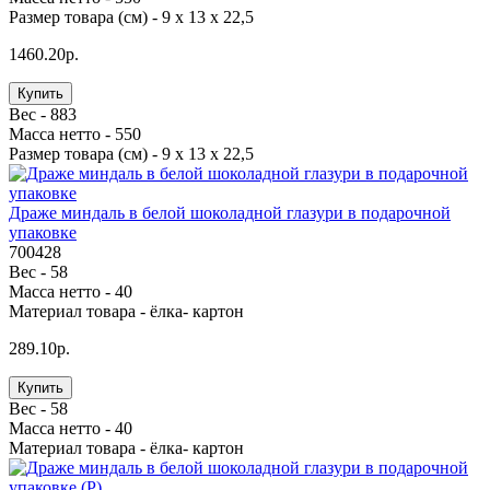
Размер товара (см) -
9 х 13 х 22,5
1460.20р.
Купить
Вес -
883
Масса нетто -
550
Размер товара (см) -
9 х 13 х 22,5
Драже миндаль в белой шоколадной глазури в подарочной
упаковке
700428
Вес -
58
Масса нетто -
40
Материал товара -
ёлка- картон
289.10р.
Купить
Вес -
58
Масса нетто -
40
Материал товара -
ёлка- картон