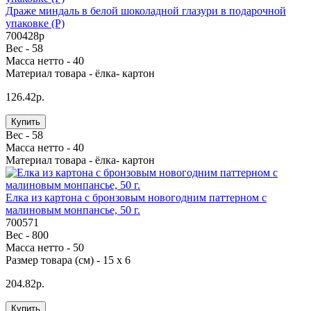
Драже миндаль в белой шоколадной глазури в подарочной
упаковке (Р)
700428p
Вес -
58
Масса нетто -
40
Материал товара -
ёлка- картон
126.42р.
Купить
Вес -
58
Масса нетто -
40
Материал товара -
ёлка- картон
Елка из картона с бронзовым новогодним паттерном с
малиновым монпансье, 50 г.
700571
Вес -
800
Масса нетто -
50
Размер товара (см) -
15 х 6
204.82р.
Купить