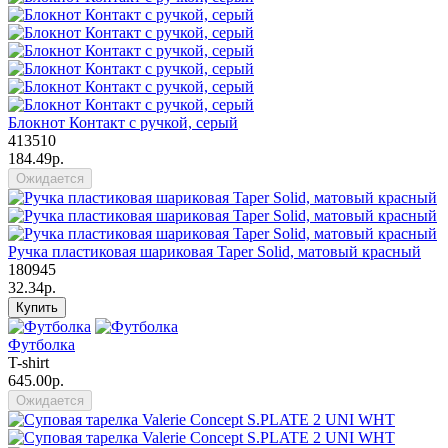
Блокнот Контакт с ручкой, серый
413510
184.49р.
Ожидается
Ручка пластиковая шариковая Taper Solid, матовый красный
180945
32.34р.
Купить
Футболка
T-shirt
645.00р.
Ожидается