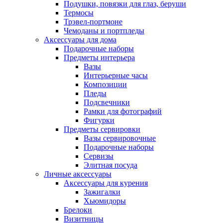
Подушки, повязки для глаз, беруши
Термосы
Трэвел-портмоне
Чемоданы и портпледы
Аксессуары для дома
Подарочные наборы
Предметы интерьера
Вазы
Интерьерные часы
Композиции
Пледы
Подсвечники
Рамки для фотографий
Фигурки
Предметы сервировки
Вазы сервировочные
Подарочные наборы
Сервизы
Элитная посуда
Личные аксессуары
Аксессуары для курения
Зажигалки
Хьюмидоры
Брелоки
Визитницы