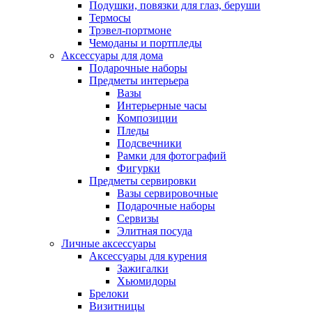
Подушки, повязки для глаз, беруши
Термосы
Трэвел-портмоне
Чемоданы и портпледы
Аксессуары для дома
Подарочные наборы
Предметы интерьера
Вазы
Интерьерные часы
Композиции
Пледы
Подсвечники
Рамки для фотографий
Фигурки
Предметы сервировки
Вазы сервировочные
Подарочные наборы
Сервизы
Элитная посуда
Личные аксессуары
Аксессуары для курения
Зажигалки
Хьюмидоры
Брелоки
Визитницы