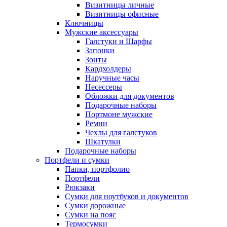
Визитницы личные
Визитницы офисные
Ключницы
Мужские аксессуары
Галстуки и Шарфы
Запонки
Зонты
Кардхолдеры
Наручные часы
Несессеры
Обложки для документов
Подарочные наборы
Портмоне мужские
Ремни
Чехлы для галстуков
Шкатулки
Подарочные наборы
Портфели и сумки
Папки, портфолио
Портфели
Рюкзаки
Сумки для ноутбуков и документов
Сумки дорожные
Сумки на пояс
Термосумки