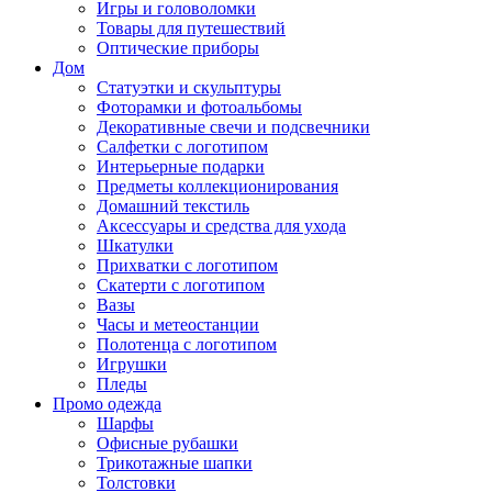
Игры и головоломки
Товары для путешествий
Оптические приборы
Дом
Статуэтки и скульптуры
Фоторамки и фотоальбомы
Декоративные свечи и подсвечники
Салфетки с логотипом
Интерьерные подарки
Предметы коллекционирования
Домашний текстиль
Аксессуары и средства для ухода
Шкатулки
Прихватки с логотипом
Скатерти с логотипом
Вазы
Часы и метеостанции
Полотенца с логотипом
Игрушки
Пледы
Промо одежда
Шарфы
Офисные рубашки
Трикотажные шапки
Толстовки