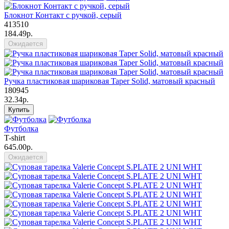
Блокнот Контакт с ручкой, серый
413510
184.49р.
Ожидается
Ручка пластиковая шариковая Taper Solid, матовый красный
180945
32.34р.
Купить
Футболка
T-shirt
645.00р.
Ожидается