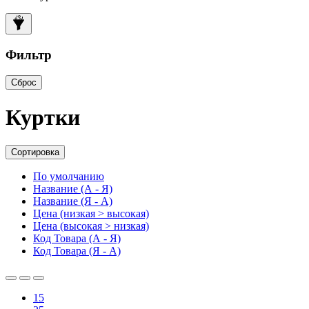
Фильтр
Сброс
Куртки
Сортировка
По умолчанию
Название (А - Я)
Название (Я - А)
Цена (низкая > высокая)
Цена (высокая > низкая)
Код Товара (А - Я)
Код Товара (Я - А)
15