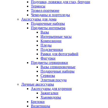
Подушки, повязки для глаз, беруши
Термосы
Трэвел-портмоне
Чемоданы и портпледы
Аксессуары для дома
Подарочные наборы
Предметы интерьера
Вазы
Интерьерные часы
Композиции
Пледы
Подсвечники
Рамки для фотографий
Фигурки
Предметы сервировки
Вазы сервировочные
Подарочные наборы
Сервизы
Элитная посуда
Личные аксессуары
Аксессуары для курения
Зажигалки
Хьюмидоры
Брелоки
Визитницы