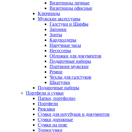
Визитницы личные
Визитницы офисные
Ключницы
Мужские аксессуары
Галстуки и Шарфы
Запонки
Зонты
Кардхолдеры
Наручные часы
Несессеры
Обложки для документов
Подарочные наборы
Портмоне мужские
Ремни
Чехлы для галстуков
Шкатулки
Подарочные наборы
Портфели и сумки
Папки, портфолио
Портфели
Рюкзаки
Сумки для ноутбуков и документов
Сумки дорожные
Сумки на пояс
Термосумки