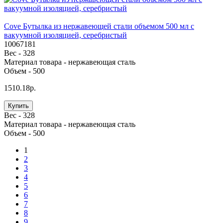
Cove Бутылка из нержавеющей стали объемом 500 мл с
вакуумной изоляцией, серебристый
10067181
Вес -
328
Материал товара -
нержавеющая cталь
Объем -
500
1510.18р.
Купить
Вес -
328
Материал товара -
нержавеющая cталь
Объем -
500
1
2
3
4
5
6
7
8
9