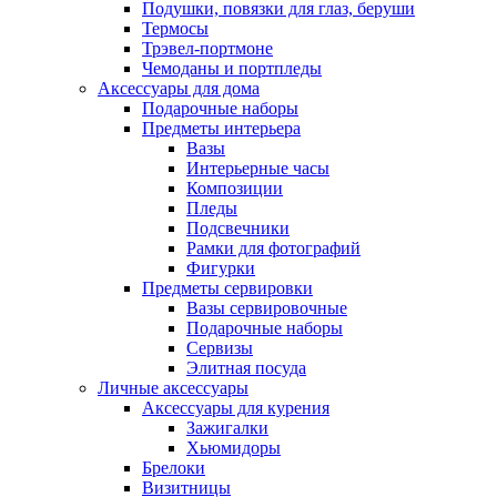
Подушки, повязки для глаз, беруши
Термосы
Трэвел-портмоне
Чемоданы и портпледы
Аксессуары для дома
Подарочные наборы
Предметы интерьера
Вазы
Интерьерные часы
Композиции
Пледы
Подсвечники
Рамки для фотографий
Фигурки
Предметы сервировки
Вазы сервировочные
Подарочные наборы
Сервизы
Элитная посуда
Личные аксессуары
Аксессуары для курения
Зажигалки
Хьюмидоры
Брелоки
Визитницы