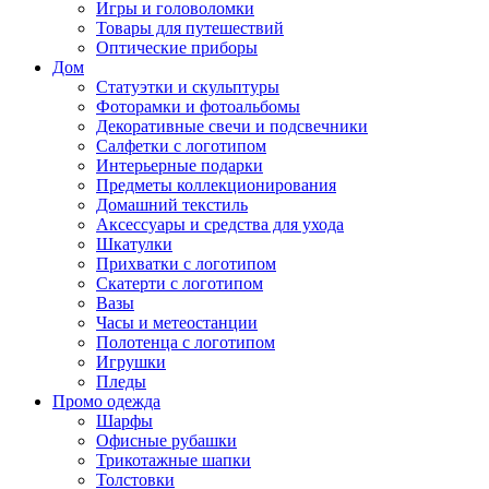
Игры и головоломки
Товары для путешествий
Оптические приборы
Дом
Статуэтки и скульптуры
Фоторамки и фотоальбомы
Декоративные свечи и подсвечники
Салфетки с логотипом
Интерьерные подарки
Предметы коллекционирования
Домашний текстиль
Аксессуары и средства для ухода
Шкатулки
Прихватки с логотипом
Скатерти с логотипом
Вазы
Часы и метеостанции
Полотенца с логотипом
Игрушки
Пледы
Промо одежда
Шарфы
Офисные рубашки
Трикотажные шапки
Толстовки