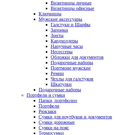
Визитницы личные
Визитницы офисные
Ключницы
Мужские аксессуары
Галстуки и Шарфы
Запонки
Зонты
Кардхолдеры
Наручные часы
Несессеры
Обложки для документов
Подарочные наборы
Портмоне мужские
Ремни
Чехлы для галстуков
Шкатулки
Подарочные наборы
Портфели и сумки
Папки, портфолио
Портфели
Рюкзаки
Сумки для ноутбуков и документов
Сумки дорожные
Сумки на пояс
Термосумки