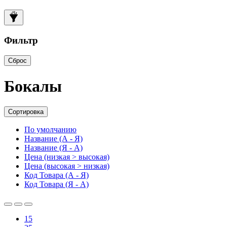
Фильтр
Сброс
Бокалы
Сортировка
По умолчанию
Название (А - Я)
Название (Я - А)
Цена (низкая > высокая)
Цена (высокая > низкая)
Код Товара (А - Я)
Код Товара (Я - А)
15