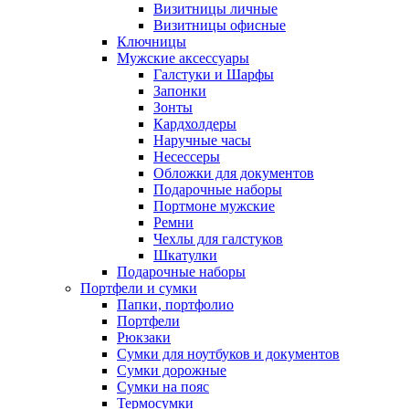
Визитницы личные
Визитницы офисные
Ключницы
Мужские аксессуары
Галстуки и Шарфы
Запонки
Зонты
Кардхолдеры
Наручные часы
Несессеры
Обложки для документов
Подарочные наборы
Портмоне мужские
Ремни
Чехлы для галстуков
Шкатулки
Подарочные наборы
Портфели и сумки
Папки, портфолио
Портфели
Рюкзаки
Сумки для ноутбуков и документов
Сумки дорожные
Сумки на пояс
Термосумки