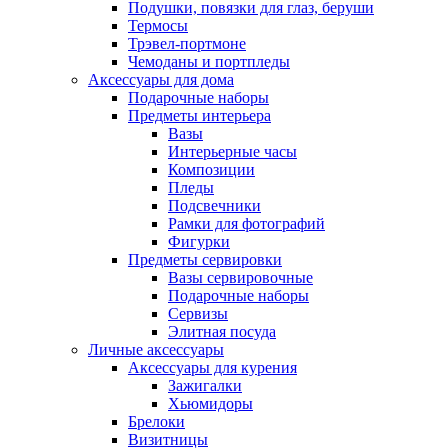
Подушки, повязки для глаз, беруши
Термосы
Трэвел-портмоне
Чемоданы и портпледы
Аксессуары для дома
Подарочные наборы
Предметы интерьера
Вазы
Интерьерные часы
Композиции
Пледы
Подсвечники
Рамки для фотографий
Фигурки
Предметы сервировки
Вазы сервировочные
Подарочные наборы
Сервизы
Элитная посуда
Личные аксессуары
Аксессуары для курения
Зажигалки
Хьюмидоры
Брелоки
Визитницы