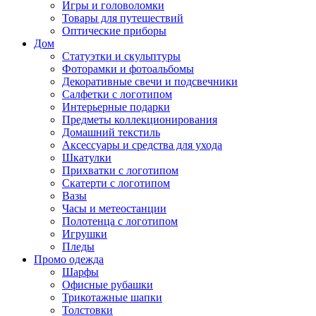
Игры и головоломки
Товары для путешествий
Оптические приборы
Дом
Статуэтки и скульптуры
Фоторамки и фотоальбомы
Декоративные свечи и подсвечники
Салфетки с логотипом
Интерьерные подарки
Предметы коллекционирования
Домашний текстиль
Аксессуары и средства для ухода
Шкатулки
Прихватки с логотипом
Скатерти с логотипом
Вазы
Часы и метеостанции
Полотенца с логотипом
Игрушки
Пледы
Промо одежда
Шарфы
Офисные рубашки
Трикотажные шапки
Толстовки