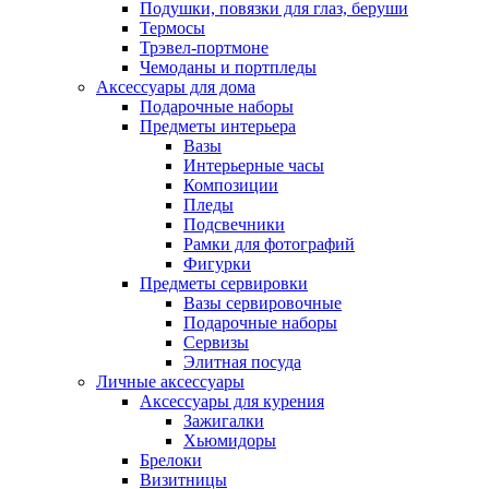
Подушки, повязки для глаз, беруши
Термосы
Трэвел-портмоне
Чемоданы и портпледы
Аксессуары для дома
Подарочные наборы
Предметы интерьера
Вазы
Интерьерные часы
Композиции
Пледы
Подсвечники
Рамки для фотографий
Фигурки
Предметы сервировки
Вазы сервировочные
Подарочные наборы
Сервизы
Элитная посуда
Личные аксессуары
Аксессуары для курения
Зажигалки
Хьюмидоры
Брелоки
Визитницы