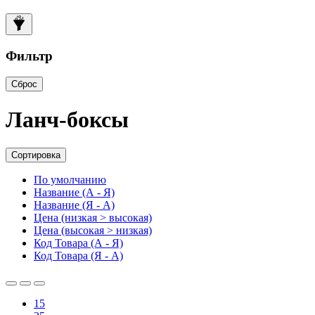
Фильтр
Сброс
Ланч-боксы
Сортировка
По умолчанию
Название (А - Я)
Название (Я - А)
Цена (низкая > высокая)
Цена (высокая > низкая)
Код Товара (А - Я)
Код Товара (Я - А)
15