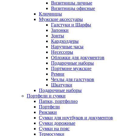
Визитницы личные
Визитницы офисные
Ключницы
Мужские аксессуары
Галстуки и Шарфы
Запонки
Зонты
Кардхолдеры
Наручные часы
Несессеры
Обложки для документов
Подарочные наборы
Портмоне мужские
Ремни
Чехлы для галстуков
Шкатулки
Подарочные наборы
Портфели и сумки
Папки, портфолио
Портфели
Рюкзаки
Сумки для ноутбуков и документов
Сумки дорожные
Сумки на пояс
Термосумки