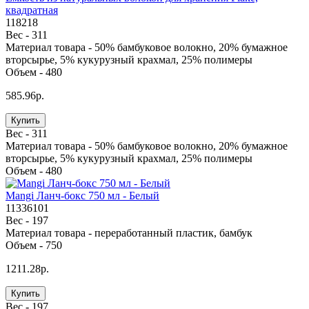
квадратная
118218
Вес -
311
Материал товара -
50% бамбуковое волокно, 20% бумажное
вторсырье, 5% кукурузный крахмал, 25% полимеры
Объем -
480
585.96р.
Купить
Вес -
311
Материал товара -
50% бамбуковое волокно, 20% бумажное
вторсырье, 5% кукурузный крахмал, 25% полимеры
Объем -
480
Mangi Ланч-бокс 750 мл - Белый
11336101
Вес -
197
Материал товара -
переработанный пластик, бамбук
Объем -
750
1211.28р.
Купить
Вес -
197