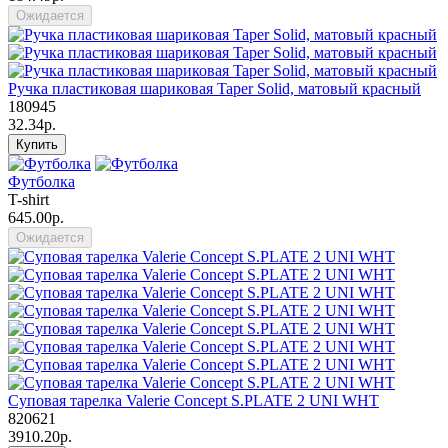
Ожидается
Ручка пластиковая шариковая Taper Solid, матовый красный
180945
32.34р.
Купить
Футболка
T-shirt
645.00р.
Ожидается
Суповая тарелка Valerie Concept S.PLATE 2 UNI WHT
820621
3910.20р.