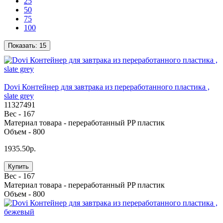
25
50
75
100
Показать:
15
Dovi Контейнер для завтрака из переработанного пластика ,
slate grey
11327491
Вес -
167
Материал товара -
переработанный PP пластик
Объем -
800
1935.50р.
Купить
Вес -
167
Материал товара -
переработанный PP пластик
Объем -
800