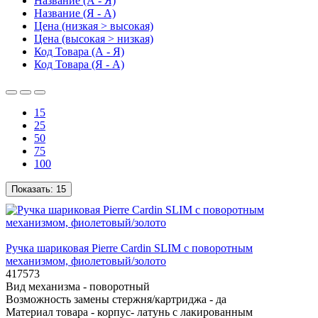
Название (А - Я)
Название (Я - А)
Цена (низкая > высокая)
Цена (высокая > низкая)
Код Товара (А - Я)
Код Товара (Я - А)
15
25
50
75
100
Показать:
15
Ручка шариковая Pierre Cardin SLIM с поворотным
механизмом, фиолетовый/золото
417573
Вид механизма -
поворотный
Возможность замены стержня/картриджа -
да
Материал товара -
корпус- латунь с лакированным