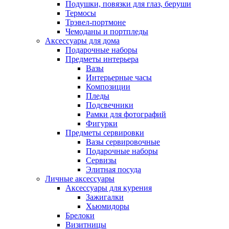
Подушки, повязки для глаз, беруши
Термосы
Трэвел-портмоне
Чемоданы и портпледы
Аксессуары для дома
Подарочные наборы
Предметы интерьера
Вазы
Интерьерные часы
Композиции
Пледы
Подсвечники
Рамки для фотографий
Фигурки
Предметы сервировки
Вазы сервировочные
Подарочные наборы
Сервизы
Элитная посуда
Личные аксессуары
Аксессуары для курения
Зажигалки
Хьюмидоры
Брелоки
Визитницы