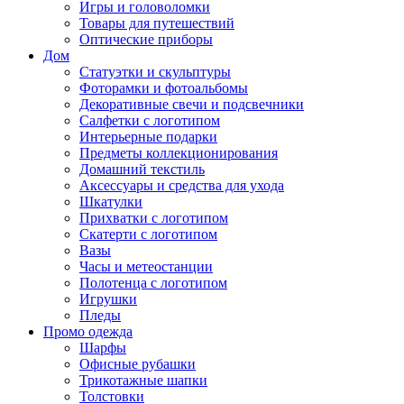
Игры и головоломки
Товары для путешествий
Оптические приборы
Дом
Статуэтки и скульптуры
Фоторамки и фотоальбомы
Декоративные свечи и подсвечники
Салфетки с логотипом
Интерьерные подарки
Предметы коллекционирования
Домашний текстиль
Аксессуары и средства для ухода
Шкатулки
Прихватки с логотипом
Скатерти с логотипом
Вазы
Часы и метеостанции
Полотенца с логотипом
Игрушки
Пледы
Промо одежда
Шарфы
Офисные рубашки
Трикотажные шапки
Толстовки