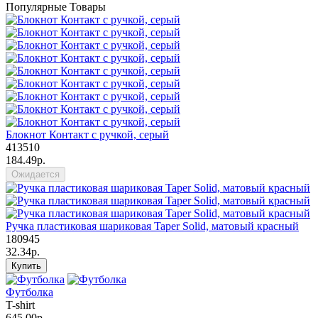
Популярные Товары
Блокнот Контакт с ручкой, серый
413510
184.49р.
Ожидается
Ручка пластиковая шариковая Taper Solid, матовый красный
180945
32.34р.
Купить
Футболка
T-shirt
645.00р.