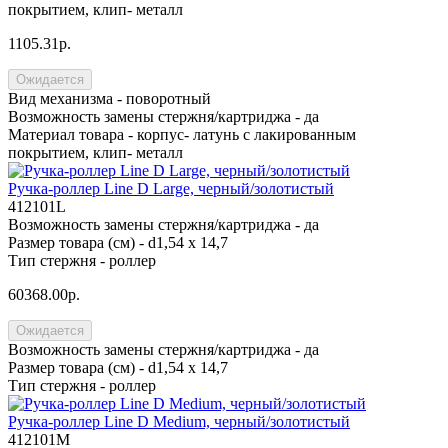
покрытием, клип- металл
1105.31р.
Ожидается
Вид механизма -
поворотный
Возможность замены стержня/картриджа -
да
Материал товара -
корпус- латунь с лакированным
покрытием, клип- металл
Ручка-роллер Line D Large, черный/золотистый
412101L
Возможность замены стержня/картриджа -
да
Размер товара (см) -
d1,54 х 14,7
Тип стержня -
роллер
60368.00р.
Ожидается
Возможность замены стержня/картриджа -
да
Размер товара (см) -
d1,54 х 14,7
Тип стержня -
роллер
Ручка-роллер Line D Medium, черный/золотистый
412101M