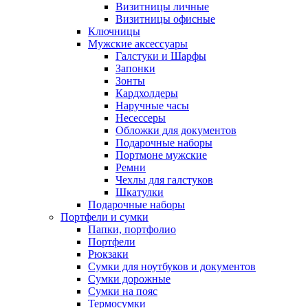
Визитницы личные
Визитницы офисные
Ключницы
Мужские аксессуары
Галстуки и Шарфы
Запонки
Зонты
Кардхолдеры
Наручные часы
Несессеры
Обложки для документов
Подарочные наборы
Портмоне мужские
Ремни
Чехлы для галстуков
Шкатулки
Подарочные наборы
Портфели и сумки
Папки, портфолио
Портфели
Рюкзаки
Сумки для ноутбуков и документов
Сумки дорожные
Сумки на пояс
Термосумки