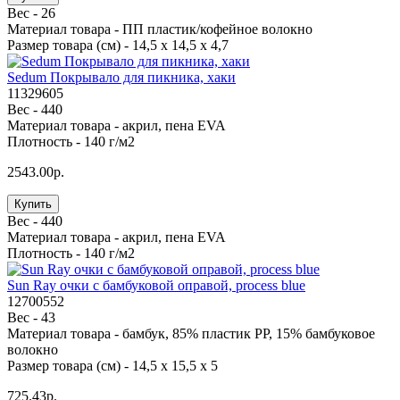
Вес -
26
Материал товара -
ПП пластик/кофейное волокно
Размер товара (см) -
14,5 х 14,5 х 4,7
Sedum Покрывало для пикника, хаки
11329605
Вес -
440
Материал товара -
акрил, пена EVA
Плотность -
140 г/м2
2543.00р.
Купить
Вес -
440
Материал товара -
акрил, пена EVA
Плотность -
140 г/м2
Sun Ray очки с бамбуковой оправой, process blue
12700552
Вес -
43
Материал товара -
бамбук, 85% пластик PP, 15% бамбуковое
волокно
Размер товара (см) -
14,5 х 15,5 х 5
725.43р.