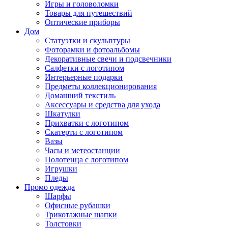
Игры и головоломки
Товары для путешествий
Оптические приборы
Дом
Статуэтки и скульптуры
Фоторамки и фотоальбомы
Декоративные свечи и подсвечники
Салфетки с логотипом
Интерьерные подарки
Предметы коллекционирования
Домашний текстиль
Аксессуары и средства для ухода
Шкатулки
Прихватки с логотипом
Скатерти с логотипом
Вазы
Часы и метеостанции
Полотенца с логотипом
Игрушки
Пледы
Промо одежда
Шарфы
Офисные рубашки
Трикотажные шапки
Толстовки