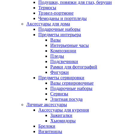
Подушки, повязки для глаз, беруши
Термосы
Трэвел-портмоне
Чемоданы и портпледы
Аксессуары для дома
Подарочные наборы
Предметы интерьера
Вазы
Интерьерные часы
Композиции
Пледы
Подсвечники
Рамки для фотографий
Фигурки
Предметы сервировки
Вазы сервировочные
Подарочные наборы
Сервизы
Элитная посуда
Личные аксессуары
Аксессуары для курения
Зажигалки
Хьюмидоры
Брелоки
Визитницы