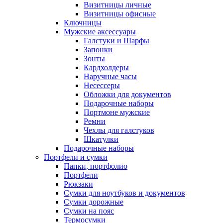
Визитницы личные
Визитницы офисные
Ключницы
Мужские аксессуары
Галстуки и Шарфы
Запонки
Зонты
Кардхолдеры
Наручные часы
Несессеры
Обложки для документов
Подарочные наборы
Портмоне мужские
Ремни
Чехлы для галстуков
Шкатулки
Подарочные наборы
Портфели и сумки
Папки, портфолио
Портфели
Рюкзаки
Сумки для ноутбуков и документов
Сумки дорожные
Сумки на пояс
Термосумки