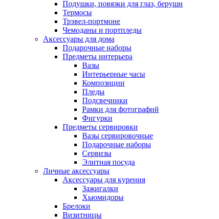
Подушки, повязки для глаз, беруши
Термосы
Трэвел-портмоне
Чемоданы и портпледы
Аксессуары для дома
Подарочные наборы
Предметы интерьера
Вазы
Интерьерные часы
Композиции
Пледы
Подсвечники
Рамки для фотографий
Фигурки
Предметы сервировки
Вазы сервировочные
Подарочные наборы
Сервизы
Элитная посуда
Личные аксессуары
Аксессуары для курения
Зажигалки
Хьюмидоры
Брелоки
Визитницы