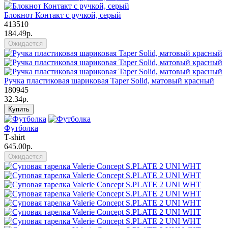
Блокнот Контакт с ручкой, серый
413510
184.49р.
Ожидается
Ручка пластиковая шариковая Taper Solid, матовый красный
180945
32.34р.
Купить
Футболка
T-shirt
645.00р.
Ожидается