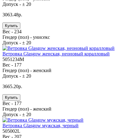
Допуск -
± 20
3063.48р.
Купить
Вес -
234
Гендер (пол) -
унисекс
Допуск -
± 20
Ветровка Glasgow женская, неоновый коралловый
5051234M
Вес -
177
Гендер (пол) -
женский
Допуск -
± 20
3665.20р.
Купить
Вес -
177
Гендер (пол) -
женский
Допуск -
± 20
Ветровка Glasgow мужская, черный
505002L
Вес -
207