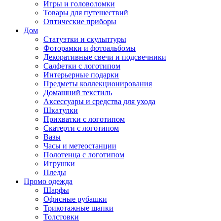
Игры и головоломки
Товары для путешествий
Оптические приборы
Дом
Статуэтки и скульптуры
Фоторамки и фотоальбомы
Декоративные свечи и подсвечники
Салфетки с логотипом
Интерьерные подарки
Предметы коллекционирования
Домашний текстиль
Аксессуары и средства для ухода
Шкатулки
Прихватки с логотипом
Скатерти с логотипом
Вазы
Часы и метеостанции
Полотенца с логотипом
Игрушки
Пледы
Промо одежда
Шарфы
Офисные рубашки
Трикотажные шапки
Толстовки