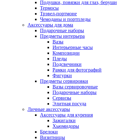
Подушки, повязки для глаз, беруши
Термосы
Трэвел-портмоне
Чемоданы и портпледы
Аксессуары для дома
Подарочные наборы
Предметы интерьера
Вазы
Интерьерные часы
Композиции
Пледы
Подсвечники
Рамки для фотографий
Фигурки
Предметы сервировки
Вазы сервировочные
Подарочные наборы
Сервизы
Элитная посуда
Личные аксессуары
Аксессуары для курения
Зажигалки
Хьюмидоры
Брелоки
Визитницы