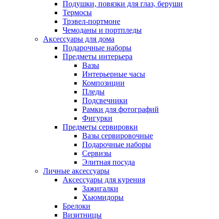
Подушки, повязки для глаз, беруши
Термосы
Трэвел-портмоне
Чемоданы и портпледы
Аксессуары для дома
Подарочные наборы
Предметы интерьера
Вазы
Интерьерные часы
Композиции
Пледы
Подсвечники
Рамки для фотографий
Фигурки
Предметы сервировки
Вазы сервировочные
Подарочные наборы
Сервизы
Элитная посуда
Личные аксессуары
Аксессуары для курения
Зажигалки
Хьюмидоры
Брелоки
Визитницы