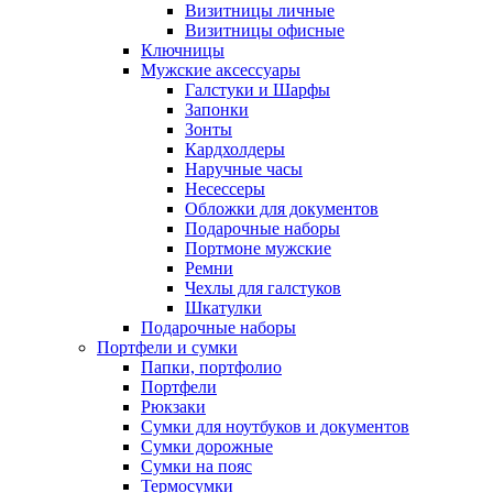
Визитницы личные
Визитницы офисные
Ключницы
Мужские аксессуары
Галстуки и Шарфы
Запонки
Зонты
Кардхолдеры
Наручные часы
Несессеры
Обложки для документов
Подарочные наборы
Портмоне мужские
Ремни
Чехлы для галстуков
Шкатулки
Подарочные наборы
Портфели и сумки
Папки, портфолио
Портфели
Рюкзаки
Сумки для ноутбуков и документов
Сумки дорожные
Сумки на пояс
Термосумки