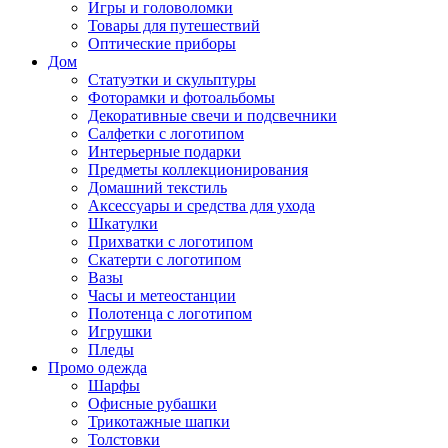
Игры и головоломки
Товары для путешествий
Оптические приборы
Дом
Статуэтки и скульптуры
Фоторамки и фотоальбомы
Декоративные свечи и подсвечники
Салфетки с логотипом
Интерьерные подарки
Предметы коллекционирования
Домашний текстиль
Аксессуары и средства для ухода
Шкатулки
Прихватки с логотипом
Скатерти с логотипом
Вазы
Часы и метеостанции
Полотенца с логотипом
Игрушки
Пледы
Промо одежда
Шарфы
Офисные рубашки
Трикотажные шапки
Толстовки