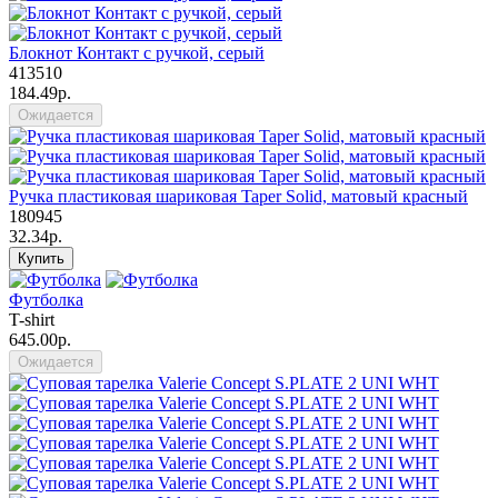
Блокнот Контакт с ручкой, серый
413510
184.49р.
Ожидается
Ручка пластиковая шариковая Taper Solid, матовый красный
180945
32.34р.
Купить
Футболка
T-shirt
645.00р.
Ожидается