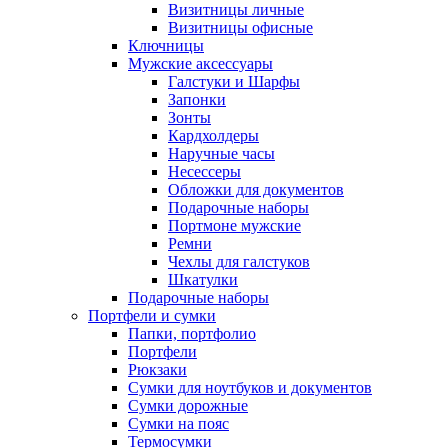
Визитницы личные
Визитницы офисные
Ключницы
Мужские аксессуары
Галстуки и Шарфы
Запонки
Зонты
Кардхолдеры
Наручные часы
Несессеры
Обложки для документов
Подарочные наборы
Портмоне мужские
Ремни
Чехлы для галстуков
Шкатулки
Подарочные наборы
Портфели и сумки
Папки, портфолио
Портфели
Рюкзаки
Сумки для ноутбуков и документов
Сумки дорожные
Сумки на пояс
Термосумки