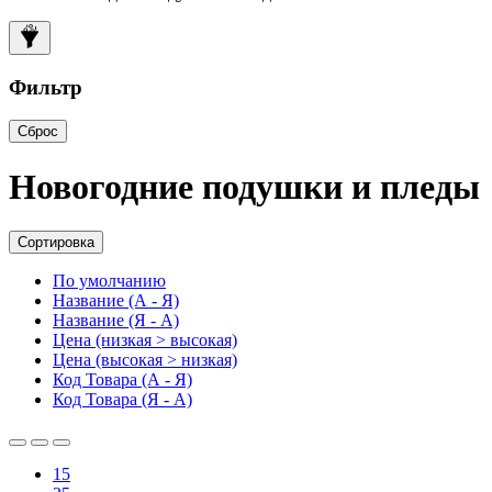
Фильтр
Сброс
Новогодние подушки и пледы
Сортировка
По умолчанию
Название (А - Я)
Название (Я - А)
Цена (низкая > высокая)
Цена (высокая > низкая)
Код Товара (А - Я)
Код Товара (Я - А)
15