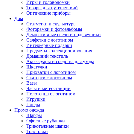
Игры и головоломки
Товары для путешествий
Оптические приборы
Дом
Статуэтки и скульптуры
Фоторамки и фотоальбомы
Декоративные свечи и подсвечники
Салфетки с логотипом
Интерьерные подарки
Предметы коллекционирования
Домашний текстиль
Аксессуары и средства для ухода
Шкатулки
Прихватки с логотипом
Скатерти с логотипом
Вазы
Часы и метеостанции
Полотенца с логотипом
Игрушки
Пледы
Промо одежда
Шарфы
Офисные рубашки
Трикотажные шапки
Толстовки