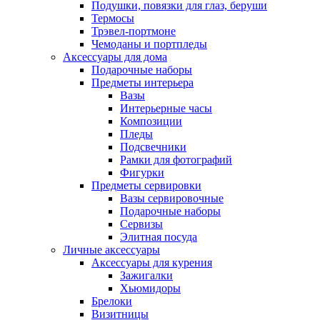
Подушки, повязки для глаз, беруши
Термосы
Трэвел-портмоне
Чемоданы и портпледы
Аксессуары для дома
Подарочные наборы
Предметы интерьера
Вазы
Интерьерные часы
Композиции
Пледы
Подсвечники
Рамки для фотографий
Фигурки
Предметы сервировки
Вазы сервировочные
Подарочные наборы
Сервизы
Элитная посуда
Личные аксессуары
Аксессуары для курения
Зажигалки
Хьюмидоры
Брелоки
Визитницы