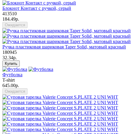
Блокнот Контакт с ручкой, серый
413510
184.49р.
Ожидается
Ручка пластиковая шариковая Taper Solid, матовый красный
180945
32.34р.
Купить
Футболка
T-shirt
645.00р.
Ожидается