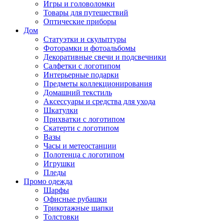
Игры и головоломки
Товары для путешествий
Оптические приборы
Дом
Статуэтки и скульптуры
Фоторамки и фотоальбомы
Декоративные свечи и подсвечники
Салфетки с логотипом
Интерьерные подарки
Предметы коллекционирования
Домашний текстиль
Аксессуары и средства для ухода
Шкатулки
Прихватки с логотипом
Скатерти с логотипом
Вазы
Часы и метеостанции
Полотенца с логотипом
Игрушки
Пледы
Промо одежда
Шарфы
Офисные рубашки
Трикотажные шапки
Толстовки