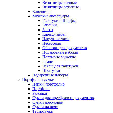
Визитницы личные
Визитницы офисные
Ключницы
Мужские аксессуары
Галстуки и Шарфы
Запонки
Зонты
Кардхолдеры
Наручные часы
Несессеры
Обложки для документов
Подарочные наборы
Портмоне мужские
Ремни
Чехлы для галстуков
Шкатулки
Подарочные наборы
Портфели и сумки
Папки, портфолио
Портфели
Рюкзаки
Сумки для ноутбуков и документов
Сумки дорожные
Сумки на пояс
Термосумки