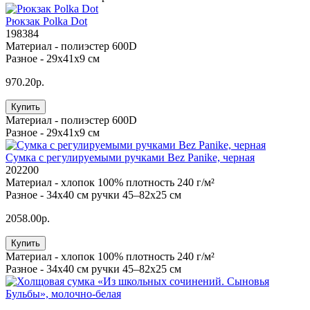
Рюкзак Polka Dot
198384
Материал -
полиэстер 600D
Разное -
29х41х9 см
970.20р.
Купить
Материал -
полиэстер 600D
Разное -
29х41х9 см
Сумка с регулируемыми ручками Bez Panike, черная
202200
Материал -
хлопок 100% плотность 240 г/м²
Разное -
34х40 см ручки 45–82х25 см
2058.00р.
Купить
Материал -
хлопок 100% плотность 240 г/м²
Разное -
34х40 см ручки 45–82х25 см