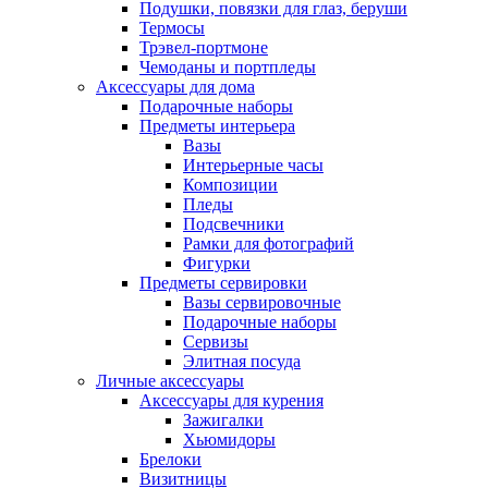
Подушки, повязки для глаз, беруши
Термосы
Трэвел-портмоне
Чемоданы и портпледы
Аксессуары для дома
Подарочные наборы
Предметы интерьера
Вазы
Интерьерные часы
Композиции
Пледы
Подсвечники
Рамки для фотографий
Фигурки
Предметы сервировки
Вазы сервировочные
Подарочные наборы
Сервизы
Элитная посуда
Личные аксессуары
Аксессуары для курения
Зажигалки
Хьюмидоры
Брелоки
Визитницы